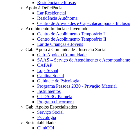
Residência de Idosos
Apoio à Deficiência
Lar Residencial
Residência Autónoma
Centro de Atividades e Capacitação para a Inclusã
Acolhimento Infância e Juventude
Centro de Acolhimento Temporário I
Centro de Acolhimento Temporário II
Lar de Crianças e Jovens
Gab. Apoio à Comunidade - Inserção Social
Gab. Apoio à Comunidade
SAAS – Serviço de Atendimento e Acompanhamen
CAFAP
Loja Social
Cantina Social
Gabinete de Psicologia
Programa Pessoas 2030 - Privação Material
Instrumentos
CLDS-3G Palmela
Programa Incorpora
Gab. Apoios Especializados
Serviço Social
Psicologia
Sustentabilidade
CliniCOI