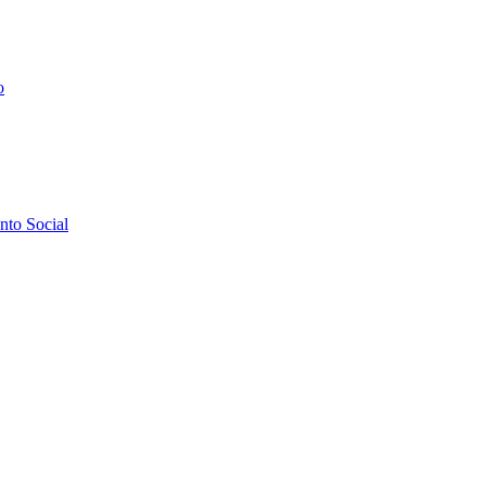
o
to Social