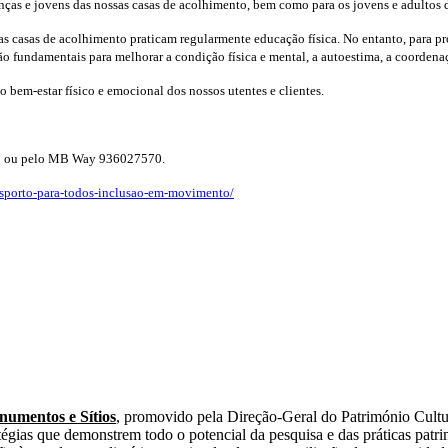
nças e jovens das nossas casas de acolhimento, bem como para os jovens e adultos d
as casas de acolhimento praticam regularmente educação física. No entanto, para p
o fundamentais para melhorar a condição física e mental, a autoestima, a coordena
bem-estar físico e emocional dos nossos utentes e clientes.
.5 ou pelo MB Way 936027570.
desporto-para-todos-inclusao-em-movimento/
numentos e Sítios
, promovido pela
Direção-Geral do Património Cul
égias que demonstrem todo o potencial da pesquisa e das práticas patr