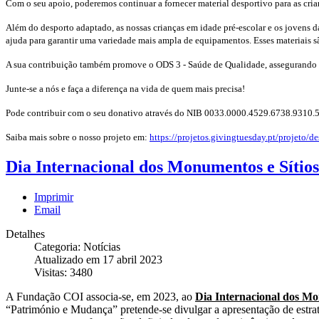
Com o seu apoio, poderemos continuar a fornecer material desportivo para as cria
Além do desporto adaptado, as nossas crianças em idade pré-escolar e os jovens d
ajuda para garantir uma variedade mais ampla de equipamentos. Esses materiais sã
A sua contribuição também promove o ODS 3 - Saúde de Qualidade, assegurando o 
Junte-se a nós e faça a diferença na vida de quem mais precisa!
Pode contribuir com o seu donativo através do NIB 0033.0000.4529.6738.9310
Saiba mais sobre o nosso projeto em:
https://projetos.givingtuesday.pt/projeto/
Dia Internacional dos Monumentos e Sítios
Imprimir
Email
Detalhes
Categoria: Notícias
Atualizado em 17 abril 2023
Visitas: 3480
A Fundação COI associa-se, em 2023, ao
Dia Internacional dos Mo
“Património e Mudança” pretende-se divulgar a apresentação de estrat