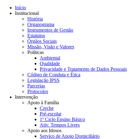
Início
Institucional
História
Organograma
Instrumentos de Gestão
Estatutos
Órgãos Sociais
Missão, Visão e Valores
Políticas
Ambiental
Qualidade
Privacidade e Tratamento de Dados Pessoais
Código de Conduta e Ética
Legislação IPSS
Parcerias
Protocolos
Intervenção
Apoio à Família
Creche
Pré-escolar
1º Ciclo Ensino Básico
Ativ. Tempos Livres
Apoio aos Idosos
Serviço de Apoio Domiciliário