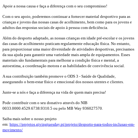
Apoie a nossa causa e faça a diferença com o seu compromisso!
Com o seu apoio, poderemos continuar a fornecer material desportivo para as
crianças e jovens das nossas casas de acolhimento, bem como para os jovens e
adultos das respostas sociais de apoio à pessoa com deficiência.
Além do desporto adaptado, as nossas crianças em idade pré-escolar e os jovens
das casas de acolhimento praticam regularmente educação física. No entanto,
para proporcionar uma maior diversidade de atividades desportivas, precisamos
da sua ajuda para garantir uma variedade mais ampla de equipamentos. Esses
materiais são fundamentais para melhorar a condição física e mental, a
autoestima, a coordenação motora e as habilidades de convivência social.
A sua contribuição também promove o ODS 3 - Saúde de Qualidade,
assegurando o bem-estar físico e emocional dos nossos utentes e clientes.
Junte-se a nós e faça a diferença na vida de quem mais precisa!
Pode contribuir com o seu donativo através do NIB
0033.0000.4529.6738.9310.5 ou pelo MB Way 936027570.
Saiba mais sobre o nosso projeto
em:
https://projetos.givingtuesday.pt/projeto/desporto-para-todos-inclusao-em-
movimento/