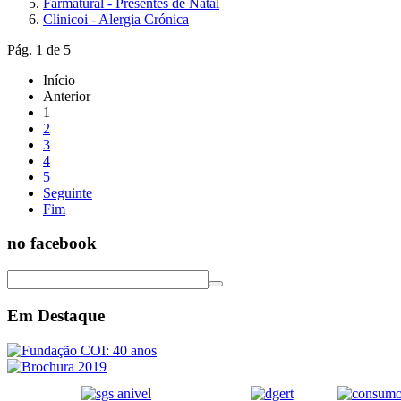
Farmatural - Presentes de Natal
Clinicoi - Alergia Crónica
Pág. 1 de 5
Início
Anterior
1
2
3
4
5
Seguinte
Fim
no facebook
Em Destaque