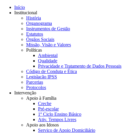
Início
Institucional
História
Organograma
Instrumentos de Gestão
Estatutos
Órgãos Sociais
Missão, Visão e Valores
Políticas
Ambiental
Qualidade
Privacidade e Tratamento de Dados Pessoais
Código de Conduta e Ética
Legislação IPSS
Parcerias
Protocolos
Intervenção
Apoio à Família
Creche
Pré-escolar
1º Ciclo Ensino Básico
Ativ. Tempos Livres
Apoio aos Idosos
Serviço de Apoio Domiciliário