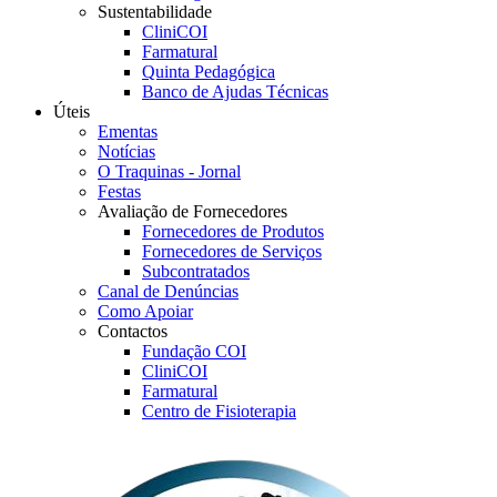
Sustentabilidade
CliniCOI
Farmatural
Quinta Pedagógica
Banco de Ajudas Técnicas
Úteis
Ementas
Notícias
O Traquinas - Jornal
Festas
Avaliação de Fornecedores
Fornecedores de Produtos
Fornecedores de Serviços
Subcontratados
Canal de Denúncias
Como Apoiar
Contactos
Fundação COI
CliniCOI
Farmatural
Centro de Fisioterapia