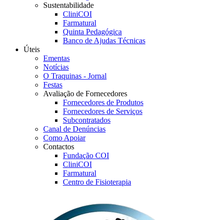
Sustentabilidade
CliniCOI
Farmatural
Quinta Pedagógica
Banco de Ajudas Técnicas
Úteis
Ementas
Notícias
O Traquinas - Jornal
Festas
Avaliação de Fornecedores
Fornecedores de Produtos
Fornecedores de Serviços
Subcontratados
Canal de Denúncias
Como Apoiar
Contactos
Fundação COI
CliniCOI
Farmatural
Centro de Fisioterapia