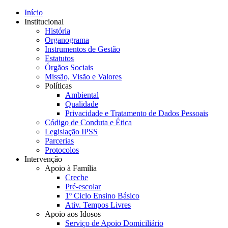
Início
Institucional
História
Organograma
Instrumentos de Gestão
Estatutos
Órgãos Sociais
Missão, Visão e Valores
Políticas
Ambiental
Qualidade
Privacidade e Tratamento de Dados Pessoais
Código de Conduta e Ética
Legislação IPSS
Parcerias
Protocolos
Intervenção
Apoio à Família
Creche
Pré-escolar
1º Ciclo Ensino Básico
Ativ. Tempos Livres
Apoio aos Idosos
Serviço de Apoio Domiciliário