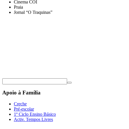
Cinema COI
Praia
Jornal “O Traquinas”
Apoio à Família
Creche
Pré-escolar
1º Ciclo Ensino Básico
Activ. Tempos Livres