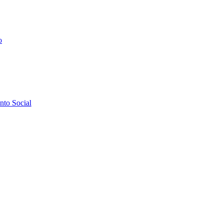
o
to Social