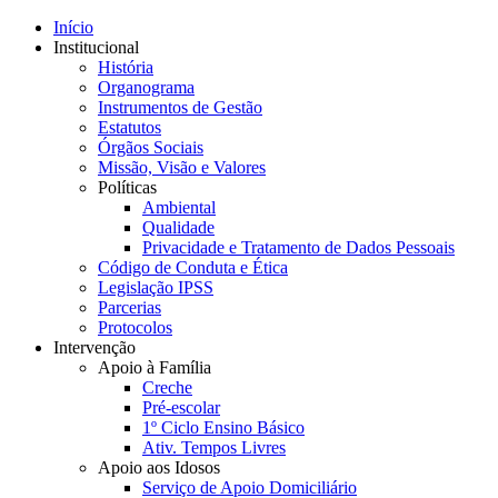
Início
Institucional
História
Organograma
Instrumentos de Gestão
Estatutos
Órgãos Sociais
Missão, Visão e Valores
Políticas
Ambiental
Qualidade
Privacidade e Tratamento de Dados Pessoais
Código de Conduta e Ética
Legislação IPSS
Parcerias
Protocolos
Intervenção
Apoio à Família
Creche
Pré-escolar
1º Ciclo Ensino Básico
Ativ. Tempos Livres
Apoio aos Idosos
Serviço de Apoio Domiciliário