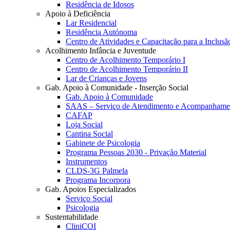
Residência de Idosos
Apoio à Deficiência
Lar Residencial
Residência Autónoma
Centro de Atividades e Capacitação para a Inclusã
Acolhimento Infância e Juventude
Centro de Acolhimento Temporário I
Centro de Acolhimento Temporário II
Lar de Crianças e Jovens
Gab. Apoio à Comunidade - Inserção Social
Gab. Apoio à Comunidade
SAAS – Serviço de Atendimento e Acompanhamen
CAFAP
Loja Social
Cantina Social
Gabinete de Psicologia
Programa Pessoas 2030 - Privação Material
Instrumentos
CLDS-3G Palmela
Programa Incorpora
Gab. Apoios Especializados
Serviço Social
Psicologia
Sustentabilidade
CliniCOI