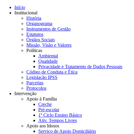
Início
Institucional
História
Organograma
Instrumentos de Gestão
Estatutos
Órgãos Sociais
Missão, Visão e Valores
Políticas
Ambiental
Qualidade
Privacidade e Tratamento de Dados Pessoais
Código de Conduta e Ética
Legislação IPSS
Parcerias
Protocolos
Intervenção
Apoio à Família
Creche
Pré-escolar
1º Ciclo Ensino Básico
Ativ. Tempos Livres
Apoio aos Idosos
Serviço de Apoio Domiciliário