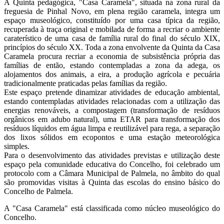
A Quinta pedagógica, "Casa Caramela", situada na zona rural da
freguesia de Pinhal Novo, em plena região caramela, integra um
espaço museológico, constituído por uma casa típica da região,
recuperada à traça original e mobilada de forma a recriar o ambiente
caraterístico de uma casa de família rural do final do século XIX,
princípios do século XX. Toda a zona envolvente da Quinta da Casa
Caramela procura recriar a economia de subsistência própria das
famílias de então, estando contempladas a zona da adega, os
alojamentos dos animais, a eira, a produção agrícola e pecuária
tradicionalmente praticadas pelas famílias da região.
Este espaço pretende dinamizar atividades de educação ambiental,
estando contempladas atividades relacionadas com a utilização das
energias renováveis, a compostagem (transformação de resíduos
orgânicos em adubo natural), uma ETAR para transformação dos
resíduos líquidos em água limpa e reutilizável para rega, a separação
dos lixos sólidos em ecopontos e uma estação meteorológica
simples.
Para o desenvolvimento das atividades previstas e utilização deste
espaço pela comunidade educativa do Concelho, foi celebrado um
protocolo com a Câmara Municipal de Palmela, no âmbito do qual
são promovidas visitas à Quinta das escolas do ensino básico do
Concelho de Palmela.
A "Casa Caramela" está classificada como núcleo museológico do
Concelho.