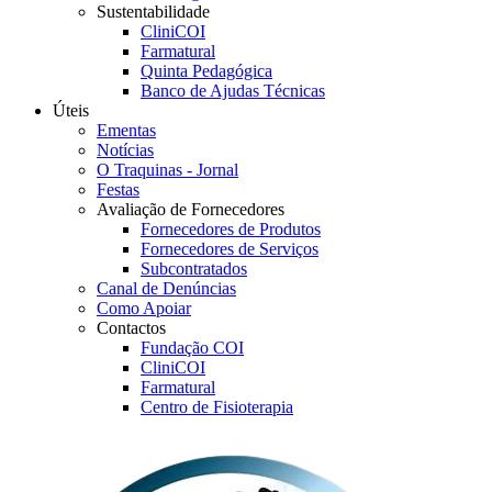
Sustentabilidade
CliniCOI
Farmatural
Quinta Pedagógica
Banco de Ajudas Técnicas
Úteis
Ementas
Notícias
O Traquinas - Jornal
Festas
Avaliação de Fornecedores
Fornecedores de Produtos
Fornecedores de Serviços
Subcontratados
Canal de Denúncias
Como Apoiar
Contactos
Fundação COI
CliniCOI
Farmatural
Centro de Fisioterapia