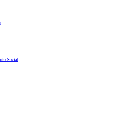
o
to Social