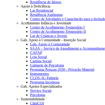
Residência de Idosos
Apoio à Deficiência
Lar Residencial
Residência Autónoma
Centro de Atividades e Capacitação para a Inclusã
Acolhimento Infância e Juventude
Centro de Acolhimento Temporário I
Centro de Acolhimento Temporário II
Lar de Crianças e Jovens
Gab. Apoio à Comunidade - Inserção Social
Gab. Apoio à Comunidade
SAAS – Serviço de Atendimento e Acompanhamen
CAFAP
Loja Social
Cantina Social
Gabinete de Psicologia
Programa Pessoas 2030 - Privação Material
Instrumentos
CLDS-3G Palmela
Programa Incorpora
Gab. Apoios Especializados
Serviço Social
Psicologia
Sustentabilidade
CliniCOI