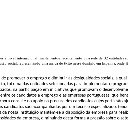
 a nível internacional, implementou recentemente uma rede de 32 entidades soci
lusão social, representando uma marca de êxito nesse domínio em Espanha, onde j
de promover o emprego e diminuir as desigualdades sociais, a qual v
e facto, foi uma das entidades selecionadas para implementar o progr
ciados, na participação em iniciativas que promovam o desenvolvime
ntre os candidatos a emprego e as empresas portuguesas, que benefi
ora consiste no apoio na procura dos candidatos cujos perfis são aju
es candidatos são acompanhados por um técnico especializado, tendo 
os da nossa instituição mantêm-se à disposição da empresa para rea
essidades da empresa, diminuindo desta forma a pressão sobre o set