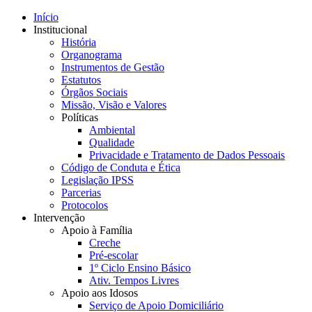
Início
Institucional
História
Organograma
Instrumentos de Gestão
Estatutos
Órgãos Sociais
Missão, Visão e Valores
Políticas
Ambiental
Qualidade
Privacidade e Tratamento de Dados Pessoais
Código de Conduta e Ética
Legislação IPSS
Parcerias
Protocolos
Intervenção
Apoio à Família
Creche
Pré-escolar
1º Ciclo Ensino Básico
Ativ. Tempos Livres
Apoio aos Idosos
Serviço de Apoio Domiciliário