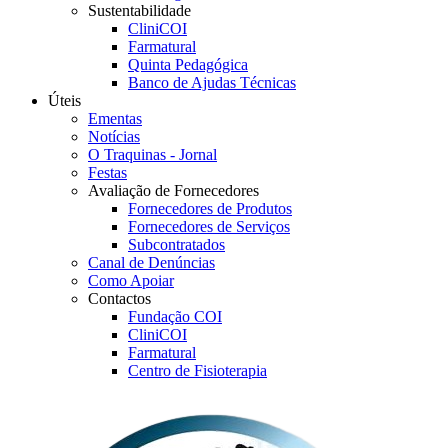
Sustentabilidade
CliniCOI
Farmatural
Quinta Pedagógica
Banco de Ajudas Técnicas
Úteis
Ementas
Notícias
O Traquinas - Jornal
Festas
Avaliação de Fornecedores
Fornecedores de Produtos
Fornecedores de Serviços
Subcontratados
Canal de Denúncias
Como Apoiar
Contactos
Fundação COI
CliniCOI
Farmatural
Centro de Fisioterapia