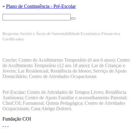
»
Plano de Contingência - Pré-Escolar
Respostas Sociais e Áreas de Sustentabilidade Económica-Financeira
Certificadas:
Manuais da Qualidade ISS – Certificação Nível A + ISO
9001:2015
Creche; Centro de Acolhimento Temporário (0 aos 6 anos); Centro
de Acolhimento Temporário (12 aos 18 anos); Lar de Crianças e
Jovens; Lar Residencial; Residência de Idosos; Serviço de Apoio
Domiciliário; Centro de Atividades Ocupacionais
ISO 9001:2015
Pré-Escolar; Centro de Atividades de Tempos Livres; Residência
Autónoma; Centro de Apoio Familiar e aconselhamento Parental;
CliniCOI; Farmatural; Quinta Pedagógica; Centro de Atividades
Ocupacionais; Casa Abrigo Dolores
Fundação COI