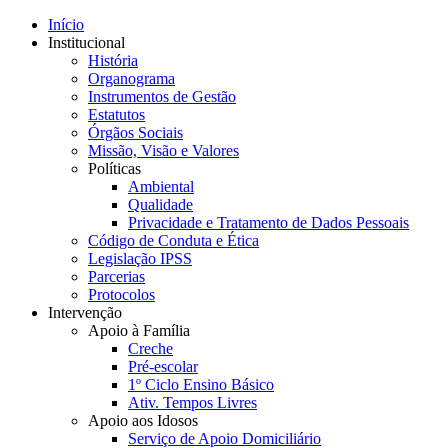
Início
Institucional
História
Organograma
Instrumentos de Gestão
Estatutos
Órgãos Sociais
Missão, Visão e Valores
Políticas
Ambiental
Qualidade
Privacidade e Tratamento de Dados Pessoais
Código de Conduta e Ética
Legislação IPSS
Parcerias
Protocolos
Intervenção
Apoio à Família
Creche
Pré-escolar
1º Ciclo Ensino Básico
Ativ. Tempos Livres
Apoio aos Idosos
Serviço de Apoio Domiciliário