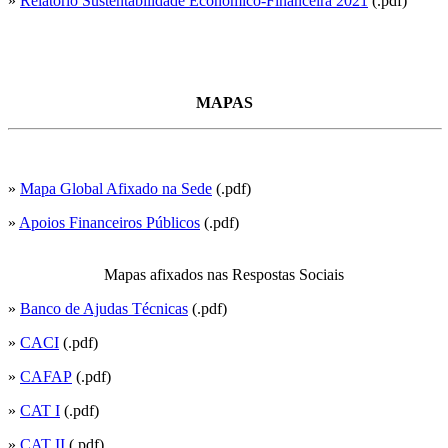
»
Relatório Sustentabilidade Económico-Financeira 2021
(.pdf)
MAPAS
»
Mapa Global Afixado na Sede
(.pdf)
»
Apoios Financeiros Públicos
(.pdf)
Mapas afixados nas Respostas Sociais
»
Banco de Ajudas Técnicas
(.pdf)
»
CACI
(.pdf)
»
CAFAP
(.pdf)
»
CAT I
(.pdf)
»
CAT II
(.pdf)