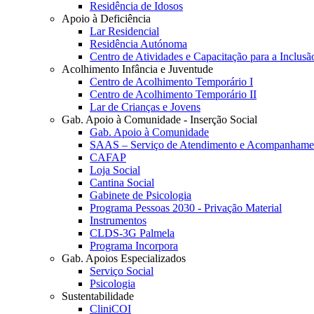
Residência de Idosos
Apoio à Deficiência
Lar Residencial
Residência Autónoma
Centro de Atividades e Capacitação para a Inclusã
Acolhimento Infância e Juventude
Centro de Acolhimento Temporário I
Centro de Acolhimento Temporário II
Lar de Crianças e Jovens
Gab. Apoio à Comunidade - Inserção Social
Gab. Apoio à Comunidade
SAAS – Serviço de Atendimento e Acompanhamen
CAFAP
Loja Social
Cantina Social
Gabinete de Psicologia
Programa Pessoas 2030 - Privação Material
Instrumentos
CLDS-3G Palmela
Programa Incorpora
Gab. Apoios Especializados
Serviço Social
Psicologia
Sustentabilidade
CliniCOI