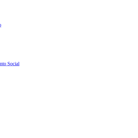
o
to Social