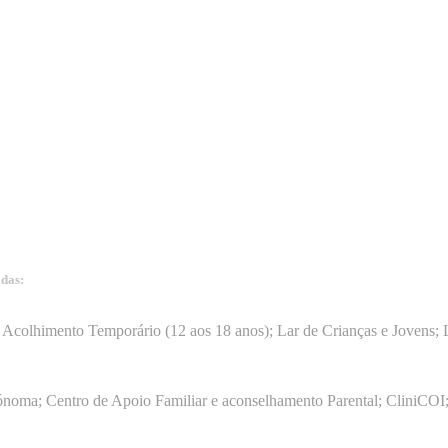
adas:
15
Acolhimento Temporário (12 aos 18 anos); Lar de Crianças e Jovens; L
ónoma; Centro de Apoio Familiar e aconselhamento Parental; CliniCOI;