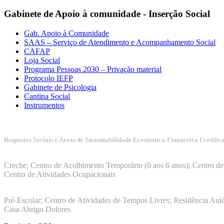
Gabinete de Apoio à comunidade - Inserção Social
Gab. Apoio à Comunidade
SAAS – Serviço de Atendimento e Acompanhamento Social
CAFAP
Loja Social
Programa Pessoas 2030 – Privação material
Protocolo IEFP
Gabinete de Psicologia
Cantina Social
Instrumentos
Respostas Sociais e Áreas de Sustentabilidade Económica-Financeira Certific
Manuais da Qualidade ISS – Certificação Nível A + ISO 9001:20
Creche; Centro de Acolhimento Temporário (0 aos 6 anos); Centro de 
Centro de Atividades Ocupacionais
ISO 9001:2015
Pré-Escolar; Centro de Atividades de Tempos Livres; Residência Aut
Casa Abrigo Dolores