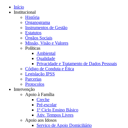
Início
Institucional
História
Organograma
Instrumentos de Gestão
Estatutos
Órgãos Sociais
Missão, Visão e Valores
Políticas
Ambiental
Qualidade
Privacidade e Tratamento de Dados Pessoais
Código de Conduta e Ética
Legislação IPSS
Parcerias
Protocolos
Intervenção
Apoio à Família
Creche
Pré-escolar
1º Ciclo Ensino Básico
Ativ. Tempos Livres
Apoio aos Idosos
Serviço de Apoio Domiciliário