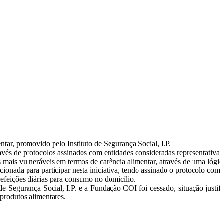
ar, promovido pelo Instituto de Segurança Social, I.P.
vés de protocolos assinados com entidades consideradas representativas
s mais vulneráveis em termos de carência alimentar, através de uma lóg
onada para participar nesta iniciativa, tendo assinado o protocolo com 
efeições diárias para consumo no domicílio.
 de Segurança Social, I.P. e a Fundação COI foi cessado, situação justi
 produtos alimentares.