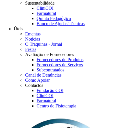
Sustentabilidade
CliniCOI
Farmatural
Quinta Pedagógica
Banco de Ajudas Técnicas
Úteis
Ementas
Notícias
O Traquinas - Jornal
Festas
Avaliação de Fornecedores
Fornecedores de Produtos
Fornecedores de Serviços
Subcontratados
Canal de Denúncias
Como Apoiar
Contactos
Fundação COI
CliniCOI
Farmatural
Centro de Fisioterapia