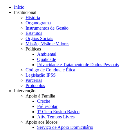
Início
Institucional
História
Organograma
Instrumentos de Gestão
Estatutos
Órgãos Sociais
Missão, Visão e Valores
Políticas
Ambiental
Qualidade
Privacidade e Tratamento de Dados Pessoais
Código de Conduta e Ética
Legislação IPSS
Parcerias
Protocolos
Intervenção
Apoio à Família
Creche
Pré-escolar
1º Ciclo Ensino Básico
Ativ. Tempos Livres
Apoio aos Idosos
Serviço de Apoio Domiciliário