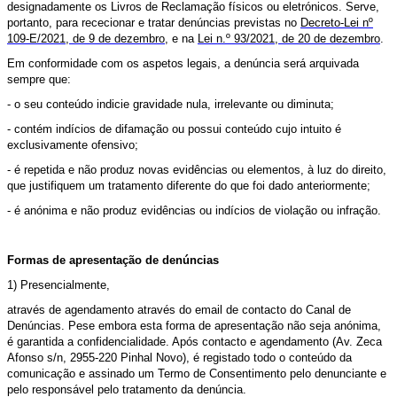
designadamente os Livros de Reclamação físicos ou eletrónicos. Serve,
portanto, para rececionar e tratar denúncias previstas no
Decreto‑Lei nº
109-E/2021, de 9 de dezembro
, e na
Lei n.º 93/2021, de 20 de dezembro
.
Em conformidade com os aspetos legais, a denúncia será arquivada
sempre que:
- o seu conteúdo indicie gravidade nula, irrelevante ou diminuta;
- contém indícios de difamação ou possui conteúdo cujo intuito é
exclusivamente ofensivo;
- é repetida e não produz novas evidências ou elementos, à luz do direito,
que justifiquem um tratamento diferente do que foi dado anteriormente;
- é anónima e não produz evidências ou indícios de violação ou infração.
Formas de apresentação de denúncias
1) Presencialmente,
através de agendamento através do email de contacto do Canal de
Denúncias. Pese embora esta forma de apresentação não seja anónima,
é garantida a confidencialidade. Após contacto e agendamento (Av. Zeca
Afonso s/n, 2955-220 Pinhal Novo), é registado todo o conteúdo da
comunicação e assinado um Termo de Consentimento pelo denunciante e
pelo responsável pelo tratamento da denúncia.