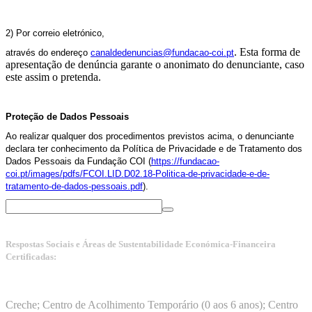
2)
Por correio eletrónico,
. Esta forma de
através do endereço
canaldedenuncias@fundacao-coi.pt
apresentação de denúncia garante o anonimato do denunciante, caso
este assim o pretenda.
Proteção de Dados Pessoais
Ao realizar qualquer dos procedimentos previstos acima, o denunciante
declara ter conhecimento da Política de Privacidade e de Tratamento dos
Dados Pessoais da Fundação COI (
https://fundacao-
coi.pt/images/pdfs/FCOI.LID.D02.18-Politica-de-privacidade-e-de-
tratamento-de-dados-pessoais.pdf
).
Respostas Sociais e Áreas de Sustentabilidade Económica-Financeira
Certificadas:
Manuais da Qualidade ISS – Certificação Nível A + ISO
9001:2015
Creche; Centro de Acolhimento Temporário (0 aos 6 anos); Centro