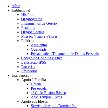
Início
Institucional
História
Organograma
Instrumentos de Gestão
Estatutos
Órgãos Sociais
Missão, Visão e Valores
Políticas
Ambiental
Qualidade
Privacidade e Tratamento de Dados Pessoais
Código de Conduta e Ética
Legislação IPSS
Parcerias
Protocolos
Intervenção
Apoio à Família
Creche
Pré-escolar
1º Ciclo Ensino Básico
Ativ. Tempos Livres
Apoio aos Idosos
Serviço de Apoio Domiciliário