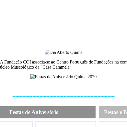
. A Fundação COI associa-se ao Centro Português de Fundações na co
Núcleo Museológico da “Casa Caramela”.
------------------------------------------------------------------------
------------------------------------------------------------------------
Festas de Aniversário
Festas e 