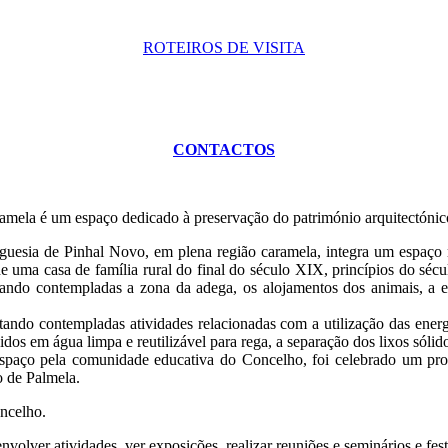
ROTEIROS DE VISITA
CONTACTOS
ela é um espaço dedicado à preservação do património arquitectónico 
guesia de Pinhal Novo, em plena região caramela, integra um espaço m
co de uma casa de família rural do final do século XIX, princípios do 
stando contempladas a zona da adega, os alojamentos dos animais, a ei
stando contempladas atividades relacionadas com a utilização das ener
os em água limpa e reutilizável para rega, a separação dos lixos sóli
te espaço pela comunidade educativa do Concelho, foi celebrado um p
o de Palmela.
ncelho.
ver atividades, ver exposições, realizar reuniões e seminários e festa