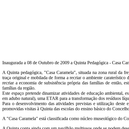
Inaugurada a 08 de Outubro de 2009 a Quinta Pedagógica - Casa Caram
A Quinta pedagógica, "Casa Caramela", situada na zona rural da fre
traça original e mobilada de forma a recriar o ambiente caraterísti
recriar a economia de subsistência própria das famílias de então, e
famílias da região.
Este espaço pretende dinamizar atividades de educação ambiental, e
em adubo natural), uma ETAR para a transformação dos resíduos líquid
Para o desenvolvimento das atividades previstas e utilização des
promovidas visitas à Quinta das escolas do ensino básico do Concelh
A "Casa Caramela" está classificada como núcleo museológico do Co
A Quinta conta ainda com um pavilhão multiusos onde se podem desenvol