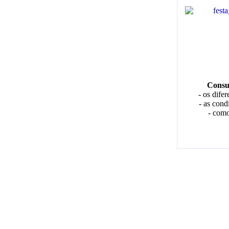
Consul
- os dife
- as cond
- com