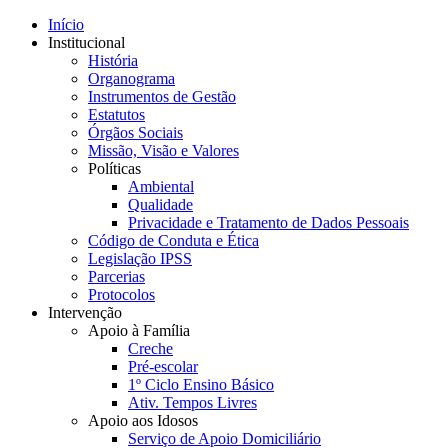
Início
Institucional
História
Organograma
Instrumentos de Gestão
Estatutos
Órgãos Sociais
Missão, Visão e Valores
Políticas
Ambiental
Qualidade
Privacidade e Tratamento de Dados Pessoais
Código de Conduta e Ética
Legislação IPSS
Parcerias
Protocolos
Intervenção
Apoio à Família
Creche
Pré-escolar
1º Ciclo Ensino Básico
Ativ. Tempos Livres
Apoio aos Idosos
Serviço de Apoio Domiciliário