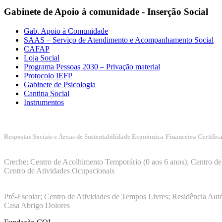
Gabinete de Apoio à comunidade - Inserção Social
Gab. Apoio à Comunidade
SAAS – Serviço de Atendimento e Acompanhamento Social
CAFAP
Loja Social
Programa Pessoas 2030 – Privação material
Protocolo IEFP
Gabinete de Psicologia
Cantina Social
Instrumentos
Respostas Sociais e Áreas de Sustentabilidade Económica-Financeira Certific
Manuais da Qualidade ISS – Certificação Nível A + ISO 9001:20
Creche; Centro de Acolhimento Temporário (0 aos 6 anos); Centro de 
Centro de Atividades Ocupacionais
ISO 9001:2015
Pré-Escolar; Centro de Atividades de Tempos Livres; Residência Aut
Casa Abrigo Dolores