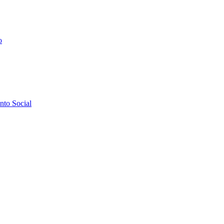
o
to Social