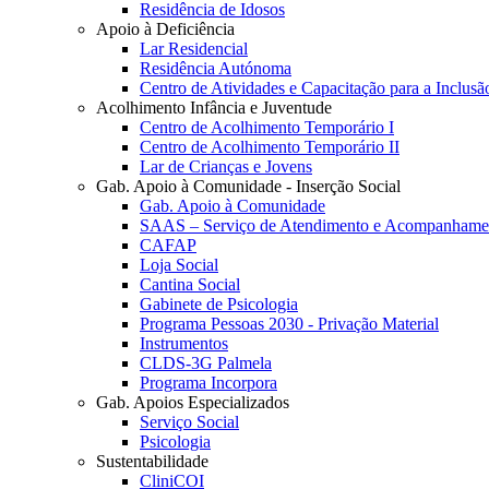
Residência de Idosos
Apoio à Deficiência
Lar Residencial
Residência Autónoma
Centro de Atividades e Capacitação para a Inclusã
Acolhimento Infância e Juventude
Centro de Acolhimento Temporário I
Centro de Acolhimento Temporário II
Lar de Crianças e Jovens
Gab. Apoio à Comunidade - Inserção Social
Gab. Apoio à Comunidade
SAAS – Serviço de Atendimento e Acompanhamen
CAFAP
Loja Social
Cantina Social
Gabinete de Psicologia
Programa Pessoas 2030 - Privação Material
Instrumentos
CLDS-3G Palmela
Programa Incorpora
Gab. Apoios Especializados
Serviço Social
Psicologia
Sustentabilidade
CliniCOI