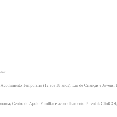
adas:
15
Acolhimento Temporário (12 aos 18 anos); Lar de Crianças e Jovens; L
ónoma; Centro de Apoio Familiar e aconselhamento Parental; CliniCOI;