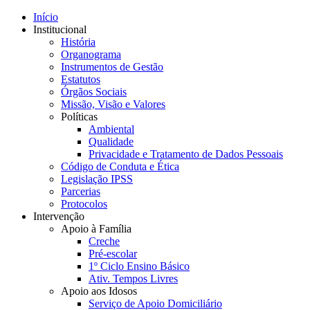
Início
Institucional
História
Organograma
Instrumentos de Gestão
Estatutos
Órgãos Sociais
Missão, Visão e Valores
Políticas
Ambiental
Qualidade
Privacidade e Tratamento de Dados Pessoais
Código de Conduta e Ética
Legislação IPSS
Parcerias
Protocolos
Intervenção
Apoio à Família
Creche
Pré-escolar
1º Ciclo Ensino Básico
Ativ. Tempos Livres
Apoio aos Idosos
Serviço de Apoio Domiciliário