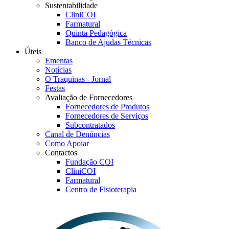
Sustentabilidade
CliniCOI
Farmatural
Quinta Pedagógica
Banco de Ajudas Técnicas
Úteis
Ementas
Notícias
O Traquinas - Jornal
Festas
Avaliação de Fornecedores
Fornecedores de Produtos
Fornecedores de Serviços
Subcontratados
Canal de Denúncias
Como Apoiar
Contactos
Fundação COI
CliniCOI
Farmatural
Centro de Fisioterapia