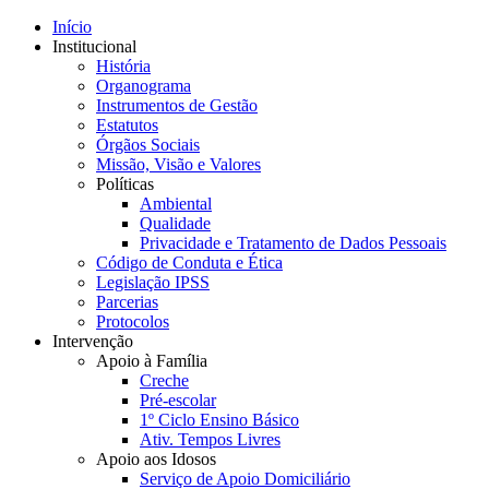
Início
Institucional
História
Organograma
Instrumentos de Gestão
Estatutos
Órgãos Sociais
Missão, Visão e Valores
Políticas
Ambiental
Qualidade
Privacidade e Tratamento de Dados Pessoais
Código de Conduta e Ética
Legislação IPSS
Parcerias
Protocolos
Intervenção
Apoio à Família
Creche
Pré-escolar
1º Ciclo Ensino Básico
Ativ. Tempos Livres
Apoio aos Idosos
Serviço de Apoio Domiciliário