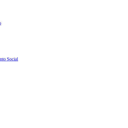
o
to Social