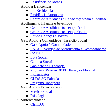
Residência de Idosos
Apoio à Deficiência
Lar Residencial
Residência Autónoma
Centro de Atividades e Capacitação para a Inclusã
Acolhimento Infância e Juventude
Centro de Acolhimento Temporário I
Centro de Acolhimento Temporário II
Lar de Crianças e Jovens
Gab. Apoio à Comunidade - Inserção Social
Gab. Apoio à Comunidade
SAAS – Serviço de Atendimento e Acompanhamen
CAFAP
Loja Social
Cantina Social
Gabinete de Psicologia
Programa Pessoas 2030 - Privação Material
Instrumentos
CLDS-3G Palmela
Programa Incorpora
Gab. Apoios Especializados
Serviço Social
Psicologia
Sustentabilidade
CliniCOI