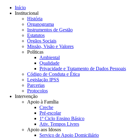
Início
Institucional
História
Organograma
Instrumentos de Gestão
Estatutos
Órgãos Sociais
Missão, Visão e Valores
Políticas
Ambiental
Qualidade
Privacidade e Tratamento de Dados Pessoais
Código de Conduta e Ética
Legislação IPSS
Parcerias
Protocolos
Intervenção
Apoio à Família
Creche
Pré-escolar
1º Ciclo Ensino Básico
Ativ. Tempos Livres
Apoio aos Idosos
Serviço de Apoio Domiciliário