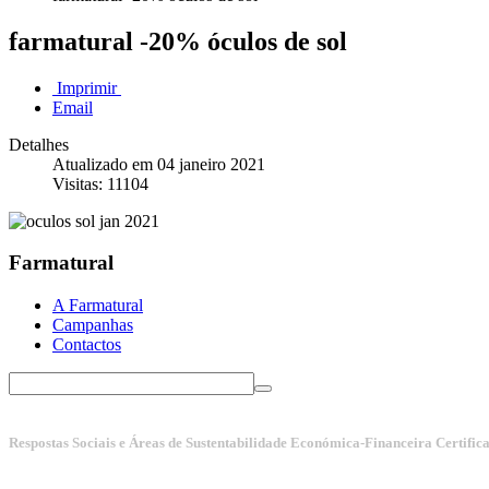
farmatural -20% óculos de sol
Imprimir
Email
Detalhes
Atualizado em 04 janeiro 2021
Visitas: 11104
Farmatural
A Farmatural
Campanhas
Contactos
Respostas Sociais e Áreas de Sustentabilidade Económica-Financeira Certific
Manuais da Qualidade ISS – Certificação Nível A + ISO 9001:20