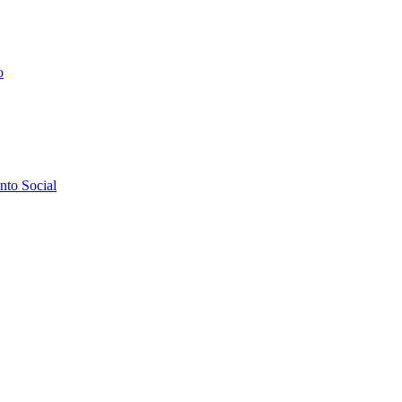
o
to Social