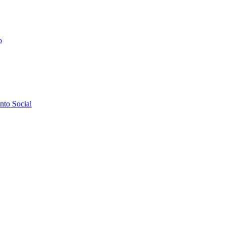
o
to Social