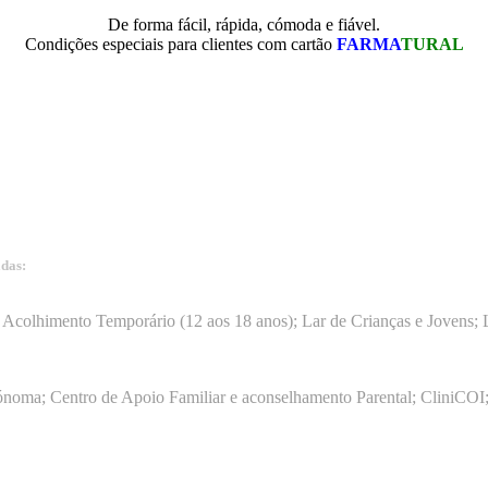
De forma fácil, rápida, cómoda e fiável.
Condições especiais para clientes com cartão
FARMA
TURAL
adas:
15
Acolhimento Temporário (12 aos 18 anos); Lar de Crianças e Jovens; L
ónoma; Centro de Apoio Familiar e aconselhamento Parental; CliniCOI;