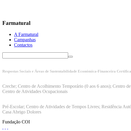
Farmatural
A Farmatural
Campanhas
Contactos
Respostas Sociais e Áreas de Sustentabilidade Económica-Financeira Certific
Manuais da Qualidade ISS – Certificação Nível A + ISO 9001:20
Creche; Centro de Acolhimento Temporário (0 aos 6 anos); Centro de 
Centro de Atividades Ocupacionais
ISO 9001:2015
Pré-Escolar; Centro de Atividades de Tempos Livres; Residência Aut
Casa Abrigo Dolores
Fundação COI