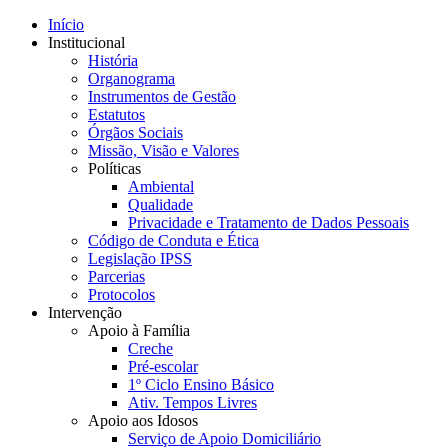
Início
Institucional
História
Organograma
Instrumentos de Gestão
Estatutos
Órgãos Sociais
Missão, Visão e Valores
Políticas
Ambiental
Qualidade
Privacidade e Tratamento de Dados Pessoais
Código de Conduta e Ética
Legislação IPSS
Parcerias
Protocolos
Intervenção
Apoio à Família
Creche
Pré-escolar
1º Ciclo Ensino Básico
Ativ. Tempos Livres
Apoio aos Idosos
Serviço de Apoio Domiciliário