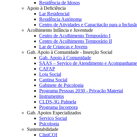
Residência de Idosos
Apoio à Deficiência
Lar Residencial
Residência Autónoma
Centro de Atividades e Capacitação para a Inclusã
Acolhimento Infância e Juventude
Centro de Acolhimento Temporário I
Centro de Acolhimento Temporário II
Lar de Crianças e Jovens
Gab. Apoio à Comunidade - Inserção Social
Gab. Apoio à Comunidade
SAAS – Serviço de Atendimento e Acompanhamen
CAFAP
Loja Social
Cantina Social
Gabinete de Psicologia
Programa Pessoas 2030 - Privação Material
Instrumentos
CLDS-3G Palmela
Programa Incorpora
Gab. Apoios Especializados
Serviço Social
Psicologia
Sustentabilidade
CliniCOI