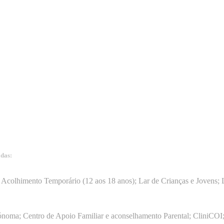
adas:
15
Acolhimento Temporário (12 aos 18 anos); Lar de Crianças e Jovens; L
ónoma; Centro de Apoio Familiar e aconselhamento Parental; CliniCOI;