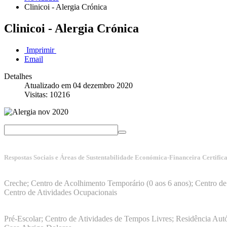
Clinicoi - Alergia Crónica
Clinicoi - Alergia Crónica
Imprimir
Email
Detalhes
Atualizado em 04 dezembro 2020
Visitas: 10216
Respostas Sociais e Áreas de Sustentabilidade Económica-Financeira Certific
Manuais da Qualidade ISS – Certificação Nível A + ISO 9001:20
Creche; Centro de Acolhimento Temporário (0 aos 6 anos); Centro de 
Centro de Atividades Ocupacionais
ISO 9001:2015
Pré-Escolar; Centro de Atividades de Tempos Livres; Residência Aut