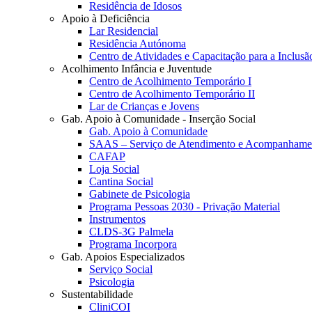
Residência de Idosos
Apoio à Deficiência
Lar Residencial
Residência Autónoma
Centro de Atividades e Capacitação para a Inclusã
Acolhimento Infância e Juventude
Centro de Acolhimento Temporário I
Centro de Acolhimento Temporário II
Lar de Crianças e Jovens
Gab. Apoio à Comunidade - Inserção Social
Gab. Apoio à Comunidade
SAAS – Serviço de Atendimento e Acompanhamen
CAFAP
Loja Social
Cantina Social
Gabinete de Psicologia
Programa Pessoas 2030 - Privação Material
Instrumentos
CLDS-3G Palmela
Programa Incorpora
Gab. Apoios Especializados
Serviço Social
Psicologia
Sustentabilidade
CliniCOI