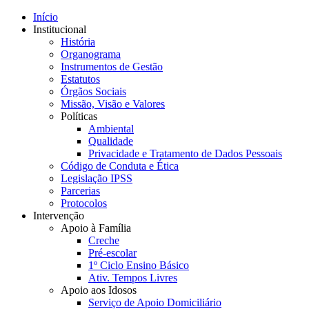
Início
Institucional
História
Organograma
Instrumentos de Gestão
Estatutos
Órgãos Sociais
Missão, Visão e Valores
Políticas
Ambiental
Qualidade
Privacidade e Tratamento de Dados Pessoais
Código de Conduta e Ética
Legislação IPSS
Parcerias
Protocolos
Intervenção
Apoio à Família
Creche
Pré-escolar
1º Ciclo Ensino Básico
Ativ. Tempos Livres
Apoio aos Idosos
Serviço de Apoio Domiciliário