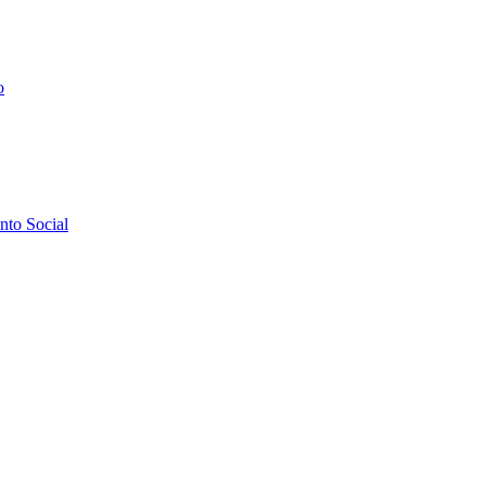
o
to Social