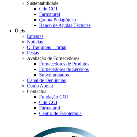
Sustentabilidade
CliniCOI
Farmatural
Quinta Pedagógica
Banco de Ajudas Técnicas
Úteis
Ementas
Notícias
O Traquinas - Jornal
Festas
Avaliação de Fornecedores
Fornecedores de Produtos
Fornecedores de Serviços
Subcontratados
Canal de Denúncias
Como Apoiar
Contactos
Fundação COI
CliniCOI
Farmatural
Centro de Fisioterapia