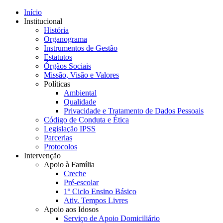
Início
Institucional
História
Organograma
Instrumentos de Gestão
Estatutos
Órgãos Sociais
Missão, Visão e Valores
Políticas
Ambiental
Qualidade
Privacidade e Tratamento de Dados Pessoais
Código de Conduta e Ética
Legislação IPSS
Parcerias
Protocolos
Intervenção
Apoio à Família
Creche
Pré-escolar
1º Ciclo Ensino Básico
Ativ. Tempos Livres
Apoio aos Idosos
Serviço de Apoio Domiciliário