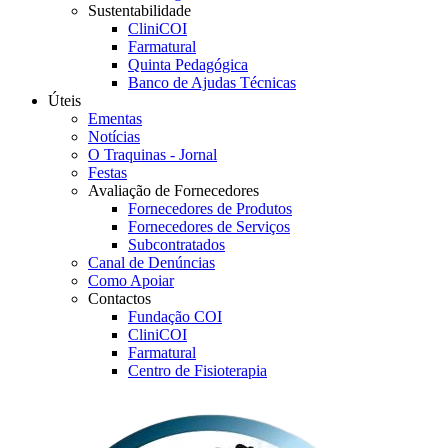
Sustentabilidade
CliniCOI
Farmatural
Quinta Pedagógica
Banco de Ajudas Técnicas
Úteis
Ementas
Notícias
O Traquinas - Jornal
Festas
Avaliação de Fornecedores
Fornecedores de Produtos
Fornecedores de Serviços
Subcontratados
Canal de Denúncias
Como Apoiar
Contactos
Fundação COI
CliniCOI
Farmatural
Centro de Fisioterapia