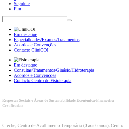
Seguinte
Fim
Em destaque
Especialidades/Exames/Tratamentos
Acordos e Convenções
Contacto CliniCOI
Em destaque
Consultas/Tratamentos/Ginásio/Hidroterapia
Acordos e Convenções
Contacto Centro de Fisioterapia
Respostas Sociais e Áreas de Sustentabilidade Económica-Financeira
Certificadas:
Manuais da Qualidade ISS – Certificação Nível A + ISO
9001:2015
Creche; Centro de Acolhimento Temporário (0 aos 6 anos); Centro