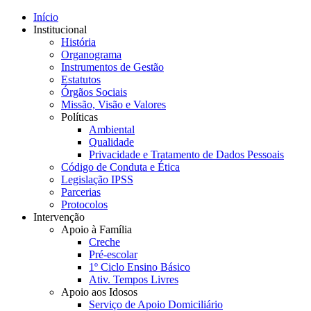
Início
Institucional
História
Organograma
Instrumentos de Gestão
Estatutos
Órgãos Sociais
Missão, Visão e Valores
Políticas
Ambiental
Qualidade
Privacidade e Tratamento de Dados Pessoais
Código de Conduta e Ética
Legislação IPSS
Parcerias
Protocolos
Intervenção
Apoio à Família
Creche
Pré-escolar
1º Ciclo Ensino Básico
Ativ. Tempos Livres
Apoio aos Idosos
Serviço de Apoio Domiciliário