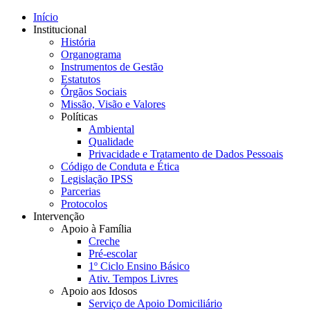
Início
Institucional
História
Organograma
Instrumentos de Gestão
Estatutos
Órgãos Sociais
Missão, Visão e Valores
Políticas
Ambiental
Qualidade
Privacidade e Tratamento de Dados Pessoais
Código de Conduta e Ética
Legislação IPSS
Parcerias
Protocolos
Intervenção
Apoio à Família
Creche
Pré-escolar
1º Ciclo Ensino Básico
Ativ. Tempos Livres
Apoio aos Idosos
Serviço de Apoio Domiciliário