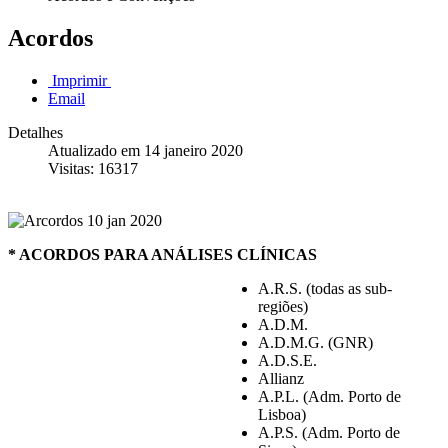
Acordos
Imprimir
Email
Detalhes
Atualizado em 14 janeiro 2020
Visitas: 16317
* ACORDOS PARA ANÁLISES CLÍNICAS
A.R.S. (todas as sub-
regiões)
A.D.M.
A.D.M.G. (GNR)
A.D.S.E.
Allianz
A.P.L. (Adm. Porto de
Lisboa)
A.P.S. (Adm. Porto de