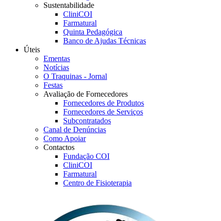
Sustentabilidade
CliniCOI
Farmatural
Quinta Pedagógica
Banco de Ajudas Técnicas
Úteis
Ementas
Notícias
O Traquinas - Jornal
Festas
Avaliação de Fornecedores
Fornecedores de Produtos
Fornecedores de Serviços
Subcontratados
Canal de Denúncias
Como Apoiar
Contactos
Fundação COI
CliniCOI
Farmatural
Centro de Fisioterapia