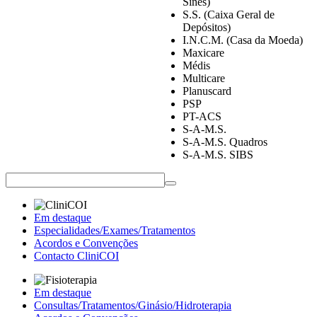
Sines)
S.S. (Caixa Geral de
Depósitos)
I.N.C.M. (Casa da Moeda)
Maxicare
Médis
Multicare
Planuscard
PSP
PT-ACS
S-A-M.S.
S-A-M.S. Quadros
S-A-M.S. SIBS
Em destaque
Especialidades/Exames/Tratamentos
Acordos e Convenções
Contacto CliniCOI
Em destaque
Consultas/Tratamentos/Ginásio/Hidroterapia