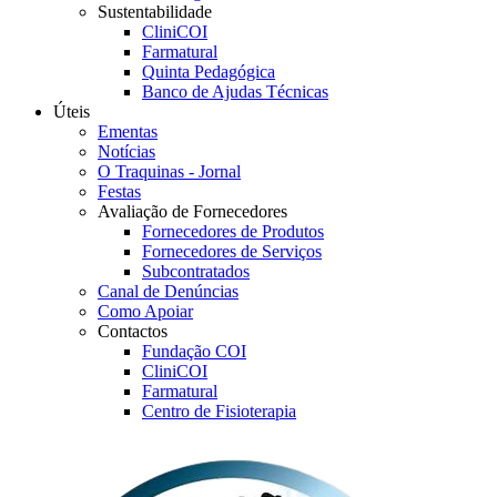
Sustentabilidade
CliniCOI
Farmatural
Quinta Pedagógica
Banco de Ajudas Técnicas
Úteis
Ementas
Notícias
O Traquinas - Jornal
Festas
Avaliação de Fornecedores
Fornecedores de Produtos
Fornecedores de Serviços
Subcontratados
Canal de Denúncias
Como Apoiar
Contactos
Fundação COI
CliniCOI
Farmatural
Centro de Fisioterapia