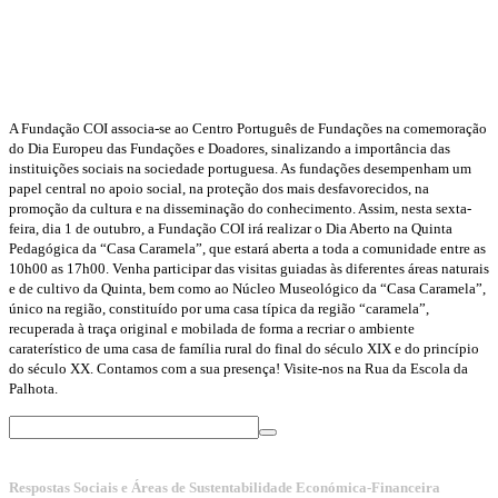
A Fundação COI associa-se ao Centro Português de Fundações na comemoração
do Dia Europeu das Fundações e Doadores, sinalizando a importância das
instituições sociais na sociedade portuguesa. As fundações desempenham um
papel central no apoio social, na proteção dos mais desfavorecidos, na
promoção da cultura e na disseminação do conhecimento. Assim, nesta sexta-
feira, dia 1 de outubro, a Fundação COI irá realizar o Dia Aberto na Quinta
Pedagógica da “Casa Caramela”, que estará aberta a toda a comunidade entre as
10h00 as 17h00. Venha participar das visitas guiadas às diferentes áreas naturais
e de cultivo da Quinta, bem como ao Núcleo Museológico da “Casa Caramela”,
único na região, constituído por uma casa típica da região “caramela”,
recuperada à traça original e mobilada de forma a recriar o ambiente
caraterístico de uma casa de família rural do final do século XIX e do princípio
do século XX. Contamos com a sua presença! Visite-nos na Rua da Escola da
Palhota.
Respostas Sociais e Áreas de Sustentabilidade Económica-Financeira