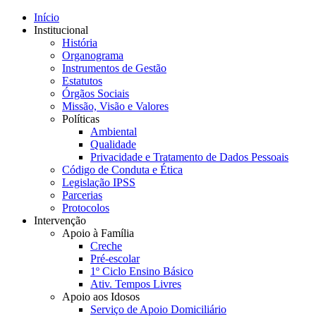
Início
Institucional
História
Organograma
Instrumentos de Gestão
Estatutos
Órgãos Sociais
Missão, Visão e Valores
Políticas
Ambiental
Qualidade
Privacidade e Tratamento de Dados Pessoais
Código de Conduta e Ética
Legislação IPSS
Parcerias
Protocolos
Intervenção
Apoio à Família
Creche
Pré-escolar
1º Ciclo Ensino Básico
Ativ. Tempos Livres
Apoio aos Idosos
Serviço de Apoio Domiciliário