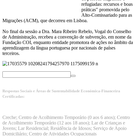
refugiadas: recursos e boas
práticas" promovida pelo
Alto-Comissariado para as
Migrações (ACM), que decorreu em Lisboa.
No final da sessão a Dra. Mara Ribeiro Rebelo, Vogal do Conselho
de Administração, recebeu a convenção de subvenção, em nome da
Fundação COI, enquanto entidade promotora de ações no âmbito da
aprendizagem da língua portuguesa por nacionais de países
terceiros.
Respostas Sociais e Áreas de Sustentabilidade Económica-Financeira
Certificadas:
Manuais da Qualidade ISS – Certificação Nível A + ISO
9001:2015
Creche; Centro de Acolhimento Temporário (0 aos 6 anos); Centro
de Acolhimento Temporário (12 aos 18 anos); Lar de Crianças e
Jovens; Lar Residencial; Residência de Idosos; Serviço de Apoio
Domiciliário; Centro de Atividades Ocupacionais