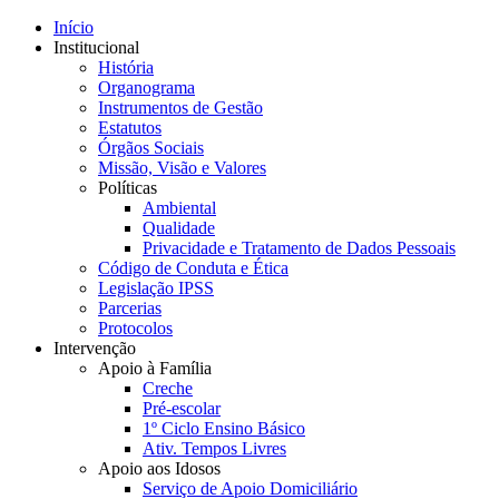
Início
Institucional
História
Organograma
Instrumentos de Gestão
Estatutos
Órgãos Sociais
Missão, Visão e Valores
Políticas
Ambiental
Qualidade
Privacidade e Tratamento de Dados Pessoais
Código de Conduta e Ética
Legislação IPSS
Parcerias
Protocolos
Intervenção
Apoio à Família
Creche
Pré-escolar
1º Ciclo Ensino Básico
Ativ. Tempos Livres
Apoio aos Idosos
Serviço de Apoio Domiciliário