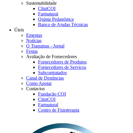
Sustentabilidade
CliniCOI
Farmatural
Quinta Pedagógica
Banco de Ajudas Técnicas
Úteis
Ementas
Notícias
O Traquinas - Jornal
Festas
Avaliação de Fornecedores
Fornecedores de Produtos
Fornecedores de Serviços
Subcontratados
Canal de Denúncias
Como Apoiar
Contactos
Fundação COI
CliniCOI
Farmatural
Centro de Fisioterapia