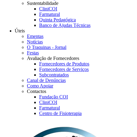
Sustentabilidade
CliniCOI
Farmatural
Quinta Pedagógica
Banco de Ajudas Técnicas
Úteis
Ementas
Notícias
O Traquinas - Jornal
Festas
Avaliação de Fornecedores
Fornecedores de Produtos
Fornecedores de Serviços
Subcontratados
Canal de Denúncias
Como Apoiar
Contactos
Fundação COI
CliniCOI
Farmatural
Centro de Fisioterapia