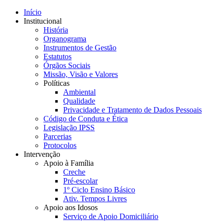
Início
Institucional
História
Organograma
Instrumentos de Gestão
Estatutos
Órgãos Sociais
Missão, Visão e Valores
Políticas
Ambiental
Qualidade
Privacidade e Tratamento de Dados Pessoais
Código de Conduta e Ética
Legislação IPSS
Parcerias
Protocolos
Intervenção
Apoio à Família
Creche
Pré-escolar
1º Ciclo Ensino Básico
Ativ. Tempos Livres
Apoio aos Idosos
Serviço de Apoio Domiciliário