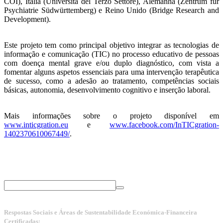
COI), Itália (Università del Terzo Settore), Alemanha (Zentrum für
Psychiatrie Südwürttemberg) e Reino Unido (Bridge Research and
Development).
Este projeto tem como principal objetivo integrar as tecnologias de
informação e comunicação (TIC) no processo educativo de pessoas
com doença mental grave e/ou duplo diagnóstico, com vista a
fomentar alguns aspetos essenciais para uma intervenção terapêutica
de sucesso, como a adesão ao tratamento, competências sociais
básicas, autonomia, desenvolvimento cognitivo e inserção laboral.
Mais informações sobre o projeto disponível em
www.inticgration.eu
e
www.facebook.com/InTICgration-
1402370610067449/
.
Respostas Sociais e Áreas de Sustentabilidade Económica-Financeira
Certificadas: