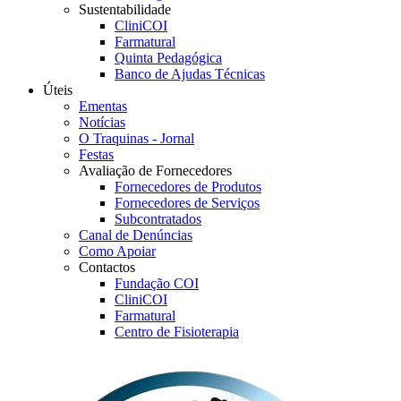
Sustentabilidade
CliniCOI
Farmatural
Quinta Pedagógica
Banco de Ajudas Técnicas
Úteis
Ementas
Notícias
O Traquinas - Jornal
Festas
Avaliação de Fornecedores
Fornecedores de Produtos
Fornecedores de Serviços
Subcontratados
Canal de Denúncias
Como Apoiar
Contactos
Fundação COI
CliniCOI
Farmatural
Centro de Fisioterapia