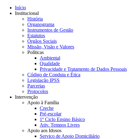
Início
Institucional
História
Organograma
Instrumentos de Gestão
Estatutos
Órgãos Sociais
Missão, Visão e Valores
Políticas
Ambiental
Qualidade
Privacidade e Tratamento de Dados Pessoais
Código de Conduta e Ética
Legislação IPSS
Parcerias
Protocolos
Intervenção
Apoio à Família
Creche
Pré-escolar
1º Ciclo Ensino Básico
Ativ. Tempos Livres
Apoio aos Idosos
Serviço de Apoio Domiciliário