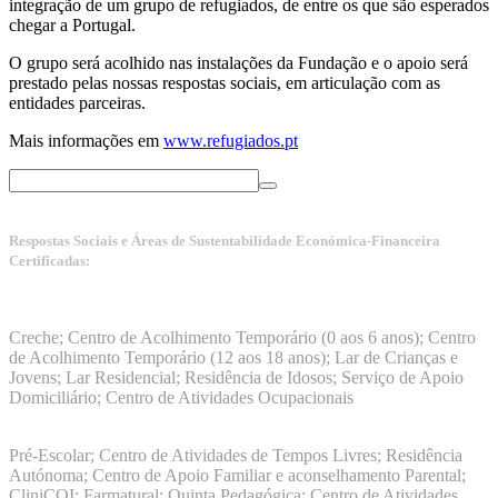
integração de um grupo de refugiados, de entre os que são esperados
chegar a Portugal.
O grupo será acolhido nas instalações da Fundação e o apoio será
prestado pelas nossas respostas sociais, em articulação com as
entidades parceiras.
Mais informações em
www.refugiados.pt
Respostas Sociais e Áreas de Sustentabilidade Económica-Financeira
Certificadas:
Manuais da Qualidade ISS – Certificação Nível A + ISO
9001:2015
Creche; Centro de Acolhimento Temporário (0 aos 6 anos); Centro
de Acolhimento Temporário (12 aos 18 anos); Lar de Crianças e
Jovens; Lar Residencial; Residência de Idosos; Serviço de Apoio
Domiciliário; Centro de Atividades Ocupacionais
ISO 9001:2015
Pré-Escolar; Centro de Atividades de Tempos Livres; Residência
Autónoma; Centro de Apoio Familiar e aconselhamento Parental;
CliniCOI; Farmatural; Quinta Pedagógica; Centro de Atividades