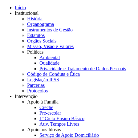
Início
Institucional
História
Organograma
Instrumentos de Gestão
Estatutos
Órgãos Sociais
Missão, Visão e Valores
Políticas
Ambiental
Qualidade
Privacidade e Tratamento de Dados Pessoais
Código de Conduta e Ética
Legislação IPSS
Parcerias
Protocolos
Intervenção
Apoio à Família
Creche
Pré-escolar
1º Ciclo Ensino Básico
Ativ. Tempos Livres
Apoio aos Idosos
Serviço de Apoio Domiciliário