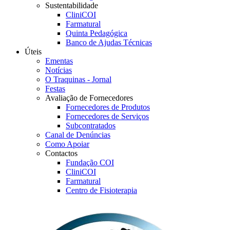
Sustentabilidade
CliniCOI
Farmatural
Quinta Pedagógica
Banco de Ajudas Técnicas
Úteis
Ementas
Notícias
O Traquinas - Jornal
Festas
Avaliação de Fornecedores
Fornecedores de Produtos
Fornecedores de Serviços
Subcontratados
Canal de Denúncias
Como Apoiar
Contactos
Fundação COI
CliniCOI
Farmatural
Centro de Fisioterapia